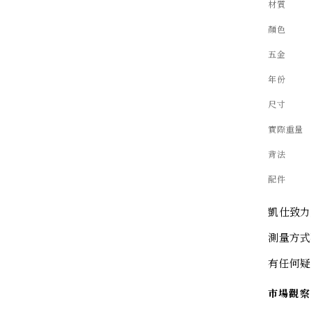
材質
顏色
五金
年份
尺寸
實際重量
背法
配件
凱仕致力
測量方式
有任何疑
市場觀察