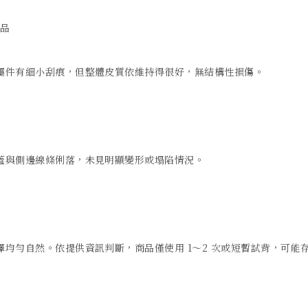
品

屬件有細小刮痕，但整體皮質依維持得很好，無結構性損傷。

蓋與側邊線條俐落，未見明顯變形或塌陷情況。

均勻自然。依提供資訊判斷，商品僅使用 1～2 次或短暫試背，可能