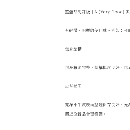
整體品況評級｜A (Very Good) 美
有輕微、明顯的使用感。例如：金
包身結構｜

包身輪廓完整，結構挺度良好，包
皮革狀況｜

亮澤小牛皮表面整體保存良好，光澤
屬近全新品合理範圍。
