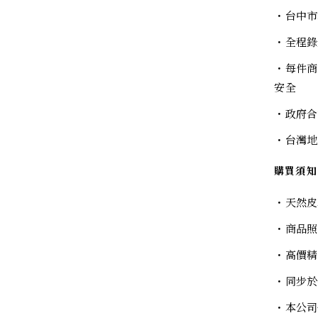
・台中市
・全程錄
・每件商
安全
・政府合
・台灣地
購買須知
・天然皮
・商品照
・高價精
・同步於
・本公司