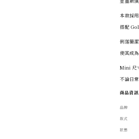
並重新演繹
本款採用黑
搭配 Go
俐落簡潔
使其成為
Mini
不論日常
商品資訊
品牌
款式
狀態