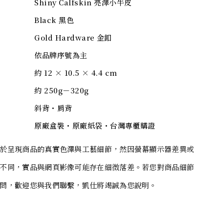
Shiny Calfskin 亮澤小牛皮
Black 黑色
Gold Hardware 金釦
依品牌序號為主
約 12 × 10.5 × 4.4 cm
約 250g－320g
斜背・肩背
原廠盒裝・原廠紙袋・台灣專櫃購證
於呈現商品的真實色澤與工藝細節，然因螢幕顯示器差異或
不同，實品與網頁影像可能存在細微落差。若您對商品細節
問，歡迎您與我們聯繫，凱仕將竭誠為您說明。