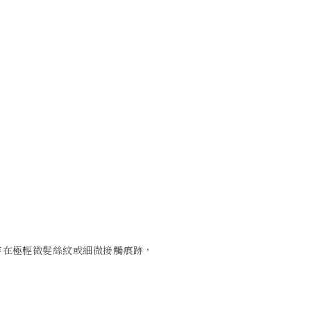
存在極輕微髮絲紋或細微接觸痕跡，