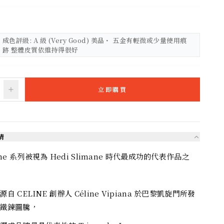
成色評級: A 級 (Very Good) 美品・ 五金有輕微或少量使用痕
跡 整體皮質依維持得很好
立即購買
情
phe 系列被視為 Hedi Slimane 時代最成功的代表作品之
自 CELINE 創辦人 Céline Vipiana 於巴黎凱旋門所發
鐵鍊圖騰，