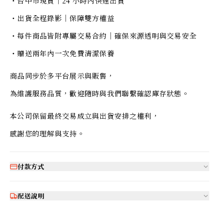
・台中市現貨｜24 小時內快速出貨
・出貨全程錄影｜保障雙方權益
・每件商品皆附專屬交易合約｜確保來源透明與交易安全
・贈送兩年內一次免費清潔保養
商品同步於多平台展示與販售，
為維護服務品質，歡迎隨時與我們聯繫確認庫存狀態。
本公司保留最終交易成立與出貨安排之權利，
感謝您的理解與支持。
付款方式
配送說明