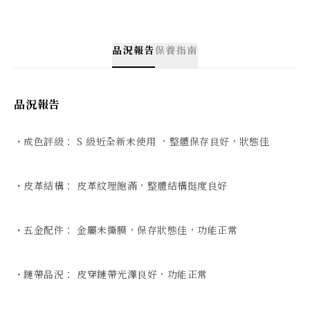
品況報告
保養指南
品況報告
・成色評級： S 級近全新未使用 ，整體保存良好，狀態佳

・皮革結構： 皮革紋理飽滿，整體結構挺度良好

・五金配件： 金屬未撕膜，保存狀態佳，功能正常

・鏈帶品況： 皮穿鏈帶光澤良好，功能正常
