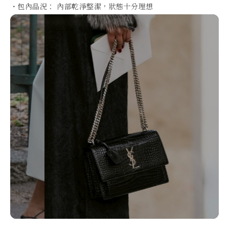
支
援
專
業
真
品
鑑
定