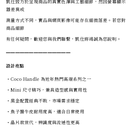
凱仕致力於呈現商品的真實色澤與工藝細節，然因螢幕顯示
器差異或
測量方式不同，實品與網頁影像可能存在細微落差。若您對
商品細節
有任何疑問，歡迎您與我們聯繫，凱仕將竭誠為您說明。
━━━━━━━━━━━━━━
設計亮點
・Coco Handle 為近年熱門高端系列之一
・Mini 尺寸精巧，兼具造型感與實用性
・黑金配置經典不敗，市場需求穩定
・魚子醬牛皮耐用度高，適合日常使用
・晶片款世代，辨識度與流通性更高