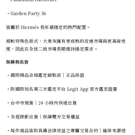
・Garden Party 36
皆屬於 Hermès 長年最穩定的熱門配置。
相較特殊色款式，大象灰擁有更成熟的流通市場與更高接受
度，因此在全球二級市場長期維持穩定需求。
保障與出貨
・國際精品合格鑑定師駐店｜正品保證
・附國際知名第三方鑑定平台 Legit App 官方鑑定證書
・台中市現貨｜24 小時內快速出貨
・全程錄影出貨｜保障雙方交易權益
・每件商品皆附具備法律效益之專屬交易合約｜確保來源透