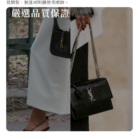
見開裂、脫落或明顯使用痕跡。
支
援
專
業
真
品
鑑
定