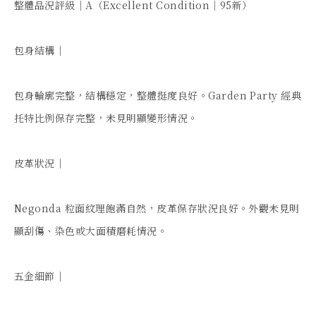
整體品況評級｜A（Excellent Condition｜95新）

包身結構｜

包身輪廓完整，結構穩定，整體挺度良好。Garden Party 經典
托特比例保存完整，未見明顯變形情況。

皮革狀況｜

Negonda 粒面紋理飽滿自然，皮革保存狀況良好。外觀未見明
顯刮傷、染色或大面積磨耗情況。

五金細節｜
