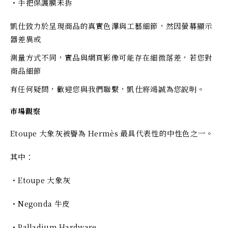
・手把保護膜未拆
凱仕致力於呈現商品的真實色澤與工藝細節，然因螢幕顯示
器差異或
測量方式不同，實品與網頁影像可能存在細微落差，若您對
商品細節
有任何疑問，歡迎您與我們聯繫，凱仕將竭誠為您說明。
市場觀察
Etoupe 大象灰被譽為 Hermès 最具代表性的中性色之一。
其中：
・Etoupe 大象灰
・Negonda 牛皮
・Palladium Hardware