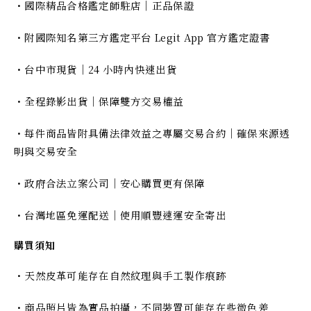
・國際精品合格鑑定師駐店｜正品保證
・附國際知名第三方鑑定平台 Legit App 官方鑑定證書
・台中市現貨｜24 小時內快速出貨
・全程錄影出貨｜保障雙方交易權益
・每件商品皆附具備法律效益之專屬交易合約｜確保來源透
明與交易安全
・政府合法立案公司｜安心購買更有保障
・台灣地區免運配送｜使用順豐速運安全寄出
購買須知
・天然皮革可能存在自然紋理與手工製作痕跡
・商品照片皆為實品拍攝，不同裝置可能存在些微色差