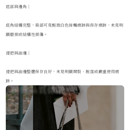
底部與邊角｜

底角結構完整，局部可見輕微白色接觸痕跡與保存痕跡，未見明
顯磨損或結構性損傷。

提把與油邊｜

提把與油邊整體保存良好，未見明顯開裂、脫落或嚴重使用痕
跡。
支
援
專
業
真
品
鑑
定