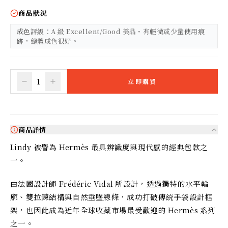
商品狀況
成色評級：A 級 Excellent/Good 美品・有輕微或少量使用痕
跡，總體成色很好。
1
立即購買
商品詳情
Lindy 被譽為 Hermès 最具辨識度與現代感的經典包款之
一。
由法國設計師 Frédéric Vidal 所設計，透過獨特的水平輪
廓、雙拉鍊結構與自然垂墜線條，成功打破傳統手袋設計框
架，也因此成為近年全球收藏市場最受歡迎的 Hermès 系列
之一。