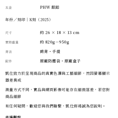
PHW 銀釦
五金
年份／刻印｜K刻（2025）
約 26 × 18 × 13 cm
尺寸
約 820g－950g
實際重量
肩背・手提
背法
原廠防塵袋・原廠盒子
配件
凱仕致力於呈現商品的真實色澤與工藝細節，然因螢幕顯示
器差異或
測量方式不同，實品與網頁影像可能存在細微落差，若您對
商品細節
有任何疑問，歡迎您與我們聯繫，凱仕將竭誠為您說明。
市場觀察