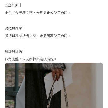
五金細節｜

金色五金光澤完整，未見氧化或使用痕跡。

提把與肩帶｜

提把與肩帶結構完整，未見明顯使用痕跡。

底部與邊角｜

四角完整，未見摩擦與磨損情況。
支
援
專
業
真
品
鑑
定