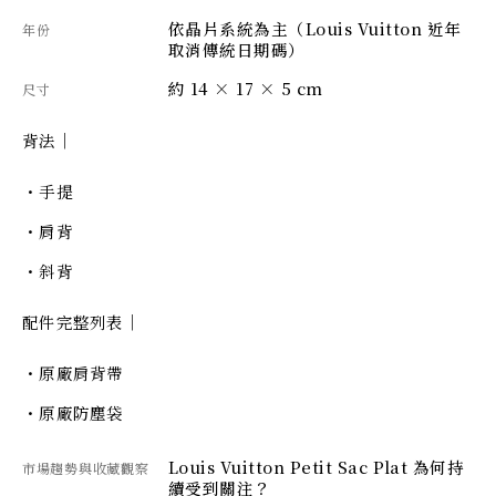
依晶片系統為主（Louis Vuitton 近年
年份
取消傳統日期碼）
約 14 × 17 × 5 cm
尺寸
背法｜
・手提
・肩背
・斜背
配件完整列表｜
・原廠肩背帶
・原廠防塵袋
Louis Vuitton Petit Sac Plat 為何持
市場趨勢與收藏觀察
續受到關注？