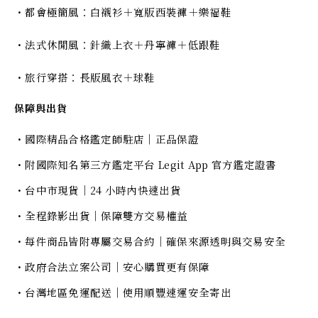
・都會極簡風：白襯衫＋寬版西裝褲＋樂福鞋
・法式休閒風：針織上衣＋丹寧褲＋低跟鞋
・旅行穿搭：長版風衣＋球鞋
保障與出貨
・國際精品合格鑑定師駐店｜正品保證
・附國際知名第三方鑑定平台 Legit App 官方鑑定證書
・台中市現貨｜24 小時內快速出貨
・全程錄影出貨｜保障雙方交易權益
・每件商品皆附專屬交易合約｜確保來源透明與交易安全
・政府合法立案公司｜安心購買更有保障
・台灣地區免運配送｜使用順豐速運安全寄出