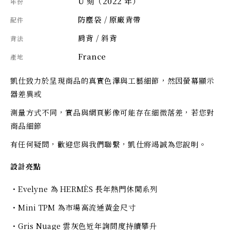
U 刻（2022 年）
年份
防塵袋 / 原廠背帶
配件
肩背 / 斜背
背法
France
產地
凱仕致力於呈現商品的真實色澤與工藝細節，然因螢幕顯示
器差異或
測量方式不同，實品與網頁影像可能存在細微落差，若您對
商品細節
有任何疑問，歡迎您與我們聯繫，凱仕將竭誠為您說明。
設計亮點
・Evelyne 為 HERMÈS 長年熱門休閒系列
・Mini TPM 為市場高流通黃金尺寸
・Gris Nuage 雲灰色近年詢問度持續攀升