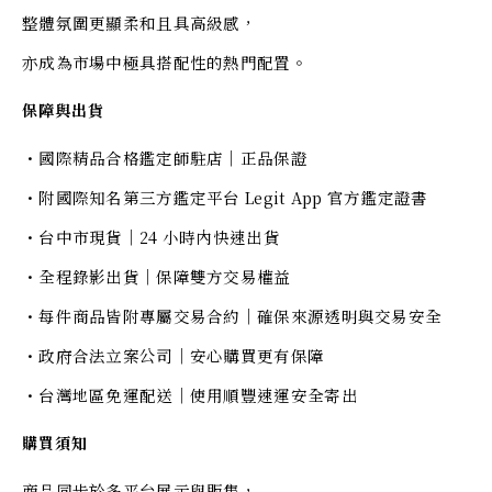
整體氛圍更顯柔和且具高級感，
亦成為市場中極具搭配性的熱門配置。
保障與出貨
・國際精品合格鑑定師駐店｜正品保證
・附國際知名第三方鑑定平台 Legit App 官方鑑定證書
・台中市現貨｜24 小時內快速出貨
・全程錄影出貨｜保障雙方交易權益
・每件商品皆附專屬交易合約｜確保來源透明與交易安全
・政府合法立案公司｜安心購買更有保障
・台灣地區免運配送｜使用順豐速運安全寄出
購買須知
商品同步於多平台展示與販售，