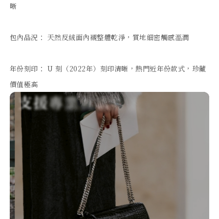
晰

包內品況： 天然反絨面內襯整體乾淨，質地細密觸感溫潤

年份刻印： U 刻（2022年）刻印清晰，熱門近年份款式，珍藏
價值極高
支
援
專
業
真
品
鑑
定