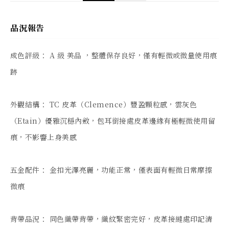
品況報告
成色評級： A 級 美品 ，整體保存良好，僅有輕微或微量使用痕
跡

外觀結構： TC 皮革（Clemence）豐盈顆粒感，雲灰色
（Etain）優雅沉穩內斂，包耳銜接處皮革邊緣有極輕微使用留
痕，不影響上身美感

五金配件： 金扣光澤亮麗，功能正常，僅表面有輕微日常摩擦
微痕

背帶品況： 同色織帶背帶，織紋緊密完好，皮革接縫處印記清