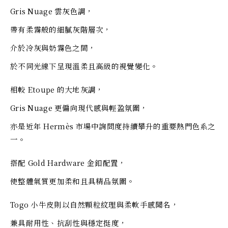
Gris Nuage 雲灰色調，
帶有柔霧般的細膩灰階層次，
介於冷灰與奶霧色之間，
於不同光線下呈現溫柔且高級的視覺變化。
相較 Etoupe 的大地灰調，
Gris Nuage 更偏向現代感與輕盈氛圍，
亦是近年 Hermès 市場中詢問度持續攀升的重要熱門色系之
一。
搭配 Gold Hardware 金釦配置，
使整體氣質更加柔和且具精品氛圍。
Togo 小牛皮則以自然顆粒紋理與柔軟手感聞名，
兼具耐用性、抗刮性與穩定挺度，