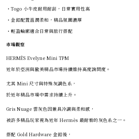
・Togo 小牛皮耐用耐刮，日常實用性高
・金釦配置溫潤柔和，精品氛圍濃厚
・輕盈輪廓適合日常與旅行搭配
市場觀察
HERMÈS Evelyne Mini TPM
近年於亞洲與歐美精品市場持續維持高度詢問度。
尤其 Mini 尺寸與特殊灰調色系，
於近年精品市場中需求持續上升。
Gris Nuage 雲灰色因兼具冷調與柔和感，
被許多精品玩家視為近年 Hermès 最耐看的灰色系之一。
搭配 Gold Hardware 金釦後，