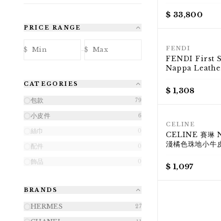
Louis Vuitton
Bag｜Sunset 
$ 33,800
PRICE RANGE
-
FENDI
$
$
FENDI First 
Nappa Leath
淺黃色 手拿・肩
CATEGORIES
Logo 標誌 框架設計｜KÉSH 凱
$ 1,308
仕精品
包款
79
小皮件
6
CELINE
絲巾
0
CELINE 賽琳 N
淺橘色珠地小牛
配件
0
Nano Belt B
飾品
0
KÉSH 凱仕精品
$ 1,097
BRANDS
HERMES
27