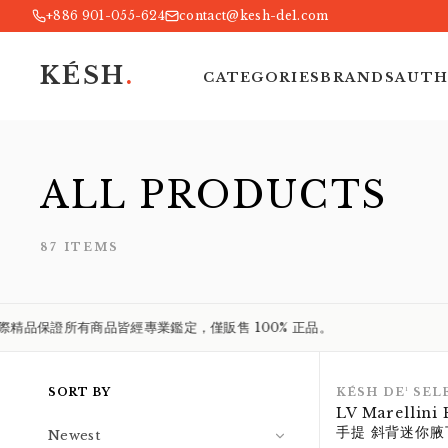
+886 901-055-624
contact@kesh-de1.com
KÉSH
.
NEW WORK STYLE
from
by Kesh
CATEGORIES
BRANDS
AUTH
Taichung, Taiwan
ALL PRODUCTS
KÉSH de¹ 凱仕國際精品
87
ITEMS
保證所有商品皆經專業鑑定，僅販售 100% 正品。
SORT BY
KÉSH DE¹ SEL
LV Marellin
手提 斜背迷你腋
Newest