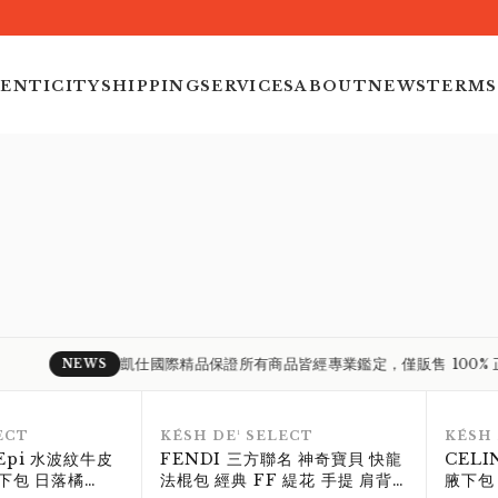
Exquisite Detai
ENTICITY
SHIPPING
SERVICES
ABOUT
NEWS
TERMS
Exceptional Quality.
凱仕國際精品保證所有商品皆經專業鑑定，僅販售 100% 正品。
NEWS
RANK S
RANK S
ECT
KÉSH DE¹ SELECT
KÉSH 
i Epi 水波紋牛皮
FENDI 三方聯名 神奇寶貝 快龍
CELI
下包 日落橘
法棍包 經典 FF 緹花 手提 肩背
腋下包