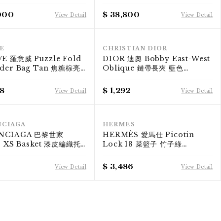
E Ava Bag with
Hourglass Bag – Powder
idered Triomphe -
Pink
000
$ 38,800
View Detail
View Detail
RANK S
RANK S
E
CHRISTIAN DIOR
E 羅意威 Puzzle Fold
DIOR 迪奧 Bobby East-West
lder Bag Tan 焦糖棕亮
Oblique 鏈帶長夾 藍色
皮肩背包｜幾何摺紙設計｜
Oblique 緹花肩背包｜老花鏈帶
H 凱仕精品
長夾 WOC 鏈帶包｜KÉSH 凱仕
08
$ 1,292
View Detail
View Detail
精品
RANK S
RANK S
NCIAGA
HERMES
NCIAGA 巴黎世家
HERMÈS 愛馬仕 Picotin
ro XS Basket 漆皮編織托
Lock 18 菜籃子 竹子綠
黃色 編織手提 · 肩背 兩用
Taurillon Clemence 牛皮手
ÉSH 凱仕精品
提包｜Z刻 2021年 Bamboo 清
$ 3,486
View Detail
View Detail
新稀有色｜KÉSH 凱仕精品