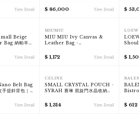
 Marellini Epi
兩用包 FENDI x FRGMT x
CELIN
Orange
POKÉMON Baguette
Embro
$ 86,000
$ 53,
View Detail
View Detail
Tan
RANK S
RANK S
MIUMIU
LOEW
Small Beige
MIU MIU Ivy Canvas &
LOEW
er Bag 納帕羊皮
Leather Bag -
Shou
背 兩用包 F
Beige/Brandy 白蘭地酒棕皮革
面小牛
拼接帆布托特包・HOBO包｜
KÉS
$ 1,172
$ 1,5
View Detail
View Detail
KÉSH 凱仕精品
RANK S
RANK S
CELINE
BALE
ano Belt Bag
SMALL CRYSTAL POUCH -
BALE
皮手提斜背包｜
SYRAH 賽琳 凱旋門水晶收納帶
Bist
ag 鯰魚包｜
酒紅色羊皮手拿包｜可肩背/斜背/
特包 淺
手拿 ｜KÉSH 凱仕精品
包｜K
$ 1,314
$ 612
View Detail
View Detail