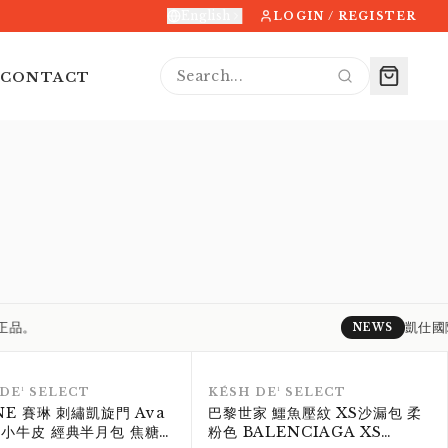
English
LOGIN / REGISTER
SCROLL FOR CONTENTS
↓
l
CONTACT
凱仕國際精品
NEWS
RANK S
RANK S
DE¹ SELECT
KÉSH DE¹ SELECT
NE 賽琳 刺繡凱旋門 Ava
巴黎世家 鱷魚壓紋 XS沙漏包 柔
 小牛皮 經典半月包 焦糖棕
粉色 BALENCIAGA XS