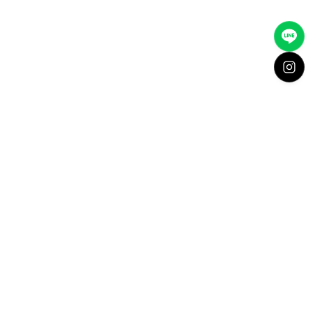
A Value of Priority.
A Beginning of Dreams.
Professional Authentication & Worldwide Shipping.