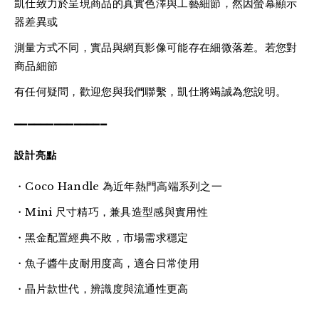
凱仕致力於呈現商品的真實色澤與工藝細節，然因螢幕顯示
器差異或
測量方式不同，實品與網頁影像可能存在細微落差。若您對
商品細節
有任何疑問，歡迎您與我們聯繫，凱仕將竭誠為您說明。
━━━━━━━━━━━━━━
設計亮點
・Coco Handle 為近年熱門高端系列之一
・Mini 尺寸精巧，兼具造型感與實用性
・黑金配置經典不敗，市場需求穩定
・魚子醬牛皮耐用度高，適合日常使用
・晶片款世代，辨識度與流通性更高