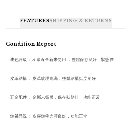
FEATURES
SHIPPING & RETURNS
Condition Report
・成色評級： S 級近全新未使用 ，整體保存良好，狀態佳

・皮革結構： 皮革紋理飽滿，整體結構挺度良好

・五金配件： 金屬未撕膜，保存狀態佳，功能正常

・鏈帶品況： 皮穿鏈帶光澤良好，功能正常
