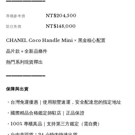
━━━━━━━━━━━━━━
NT$204,500
專櫃參考價
NT$148,000
凱仕售價
CHANEL Coco Handle Mini × 黑金核心配置
晶片款＋全新品條件
熱門系列現貨釋出
━━━━━━━━━━━━━━
保障與出貨
・台灣免運優惠｜使用順豐速運，安全配達您的指定地址
・國際精品合格鑑定師駐店｜正品保證
・100% 專櫃真品｜支持第三方鑑定（需自費）
・台中市現貨｜24 小時內快速出貨