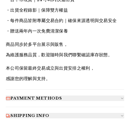
・出貨全程錄影｜保障雙方權益
・每件商品皆附專屬交易合約｜確保來源透明與交易安全
・贈送兩年內一次免費清潔保養
商品同步於多平台展示與販售，
為維護服務品質，歡迎隨時與我們聯繫確認庫存狀態。
本公司保留最終交易成立與出貨安排之權利，
感謝您的理解與支持。
PAYMENT METHODS
SHIPPING INFO