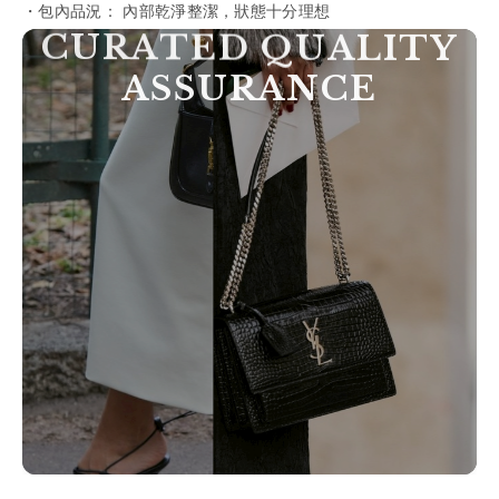
P
R
O
F
E
S
S
I
O
N
A
L
A
U
T