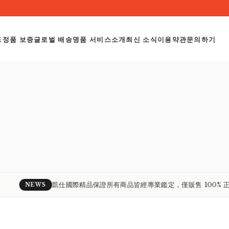
Exquisite Detai
드
정품 보증
글로벌 배송
명품 서비스
소개
최신 소식
이용약관
문의하기
Exceptional Quality.
凱仕國際精品保證所有商品皆經專業鑑定，僅販售 100% 正品。
NEWS