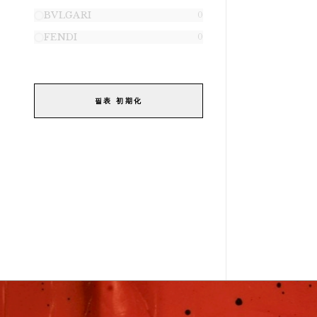
BVLGARI
0
FENDI
0
필表 初期化