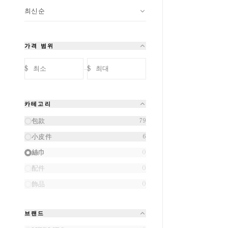
최신순
가격 범위
-
$
$
카테고리
包款
79
小皮件
6
絲巾
0
配件
0
飾品
0
브랜드