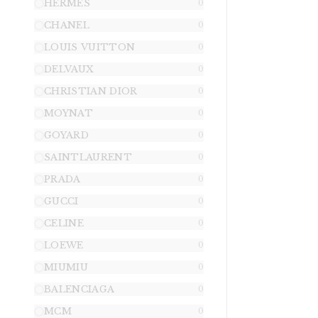
HERMES
0
CHANEL
0
LOUIS VUITTON
0
DELVAUX
0
CHRISTIAN DIOR
0
MOYNAT
0
GOYARD
0
SAINTLAURENT
0
PRADA
0
GUCCI
0
CELINE
0
LOEWE
0
MIUMIU
0
BALENCIAGA
0
MCM
0