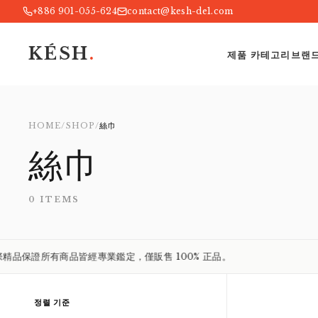
+886 901-055-624
contact@kesh-de1.com
KÉSH
.
NEW WORK STYLE
from
by Kesh
제품 카테고리
브랜
Taichung, Taiwan
HOME
/
SHOP
/
絲巾
KÉSH de¹ 凱仕國際精品
絲巾
0
ITEMS
證所有商品皆經專業鑑定，僅販售 100% 正品。
정렬 기준