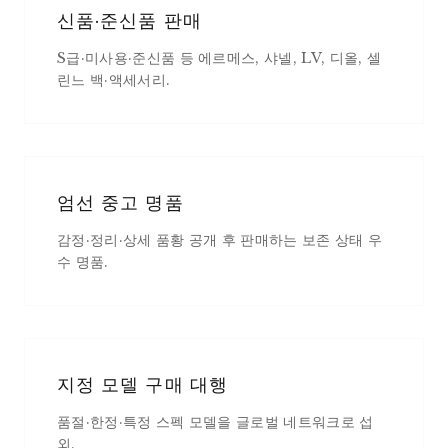
신품·준신품 판매
S급·미사용·준신품 등 에르메스, 샤넬, LV, 디올, 셀
린느 백·액세서리.
엄선 중고 명품
감정·정리·상세 품황 공개 후 판매하는 보존 상태 우
수 명품.
지정 모델 구매 대행
품절·한정·특정 스펙 모델을 글로벌 네트워크로 섭
외.