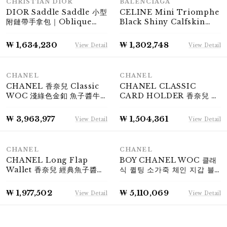
RANK S
RANK S
CHRISTIAN DIOR
BALENCIAGA
DIOR Saddle Saddle 小型
CELINE Mini Triomphe
附鏈帶手拿包｜Oblique
Black Shiny Calfskin
Jacquard Blue Gold
Gold Triomphe
Hardware
Hardware｜대만 부티크 구
₩ 1,634,230
₩ 1,302,748
View Detail
View Detail
매 영수증 포함
RANK S
RANK S
CHANEL
CHANEL
CHANEL 香奈兒 Classic
CHANEL CLASSIC
WOC 淺綠色金釦 魚子醬牛
CARD HOLDER 香奈兒 翻
皮 鏈帶包/斜背包｜最新晶片
蓋卡夾 魚子醬牛皮零錢包 黑
款 季節限定色｜KÉSH 凱仕
色 金扣【經典不敗．精緻日
₩ 3,963,977
₩ 1,504,361
View Detail
View Detail
精品
常】
RANK S
RANK S
CHANEL
CHANEL
CHANEL Long Flap
BOY CHANEL WOC 클래
Wallet 香奈兒 經典魚子醬牛
식 퀼팅 소가죽 체인 지갑 블
皮翻蓋長夾 黑色 銀扣
랙 / 빈티지 골드 버클
₩ 1,977,502
₩ 5,110,069
View Detail
View Detail