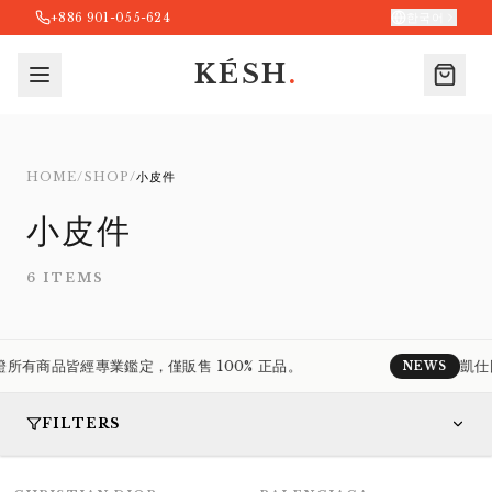
+886 901-055-624
한국어
Exquisite
KÉSH
.
NEW WORK STYLE
from
by Kesh
Detail
Taichung, Taiwan
HOME
/
SHOP
/
小皮件
KÉSH de¹ 凱仕國際精品
Exceptional Quality.
小皮件
6
ITEMS
有商品皆經專業鑑定，僅販售 100% 正品。
凱仕國
NEWS
FILTERS