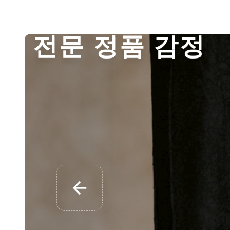
⸻
전
문
정
품
감
정