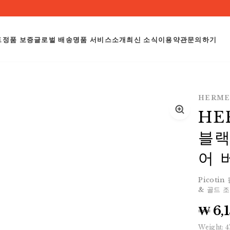
드
정품 보증
글로벌 배송
명품 서비스
소개
최신 소식
이용약관
문의하기
HERME
HER
블랙
어 
Picoti
& 골드 
₩ 6,
Weight:
4