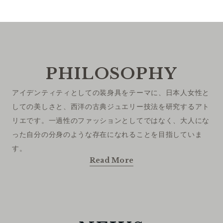
B
U
I
L
T
F
O
PHILOSOPHY
R
L
I
アイデンティティとしての装身具をテーマに、日本人女性と
しての美しさと、西洋の古典ジュエリー技法を研究するアト
V
I
N
リエです。一過性のファッションとしてではなく、大人にな
った自分の分身のような存在になれることを目指していま
す。
G
.
Read More
Y
I
Y
U
A
N